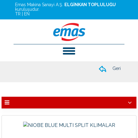
Emas Makina Sanayi A.Ş.
ELGİNKAN TOPLULUĞU
kuruluşudur.
TR
|
EN
Geri
Multi Klimalar