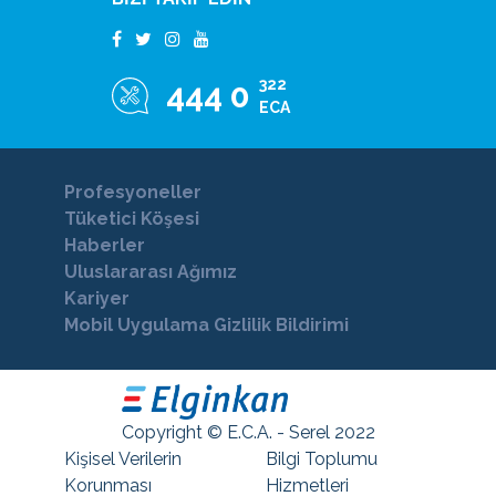
322
444 0
ECA
Profesyoneller
Tüketici Köşesi
Haberler
Uluslararası Ağımız
Kariyer
Mobil Uygulama Gizlilik Bildirimi
Copyright © E.C.A. - Serel 2022
Kişisel Verilerin
Bilgi Toplumu
Korunması
Hizmetleri