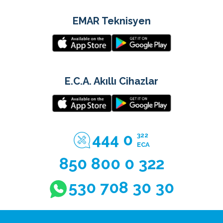
EMAR Teknisyen
E.C.A. Akıllı Cihazlar
444 0
322
ECA
850 800 0 322
530 708 30 30