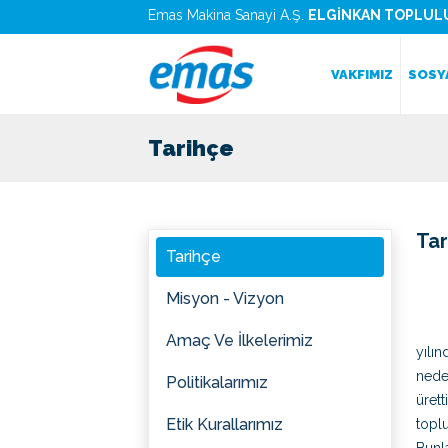
Emas Makina Sanayi A.Ş.
ELGİNKAN TOPLUL
VAKFIMIZ
SOSY
Tarihçe
Tar
Tarihçe
Misyon - Vizyon
Amaç Ve İlkelerimiz
yılın
nede
Politikalarımız
ürett
Etik Kurallarımız
topl