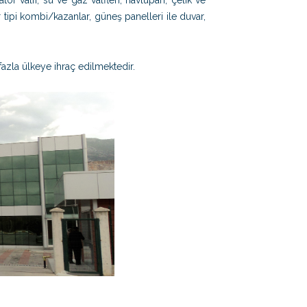
r valfi, su ve gaz valfleri, havlupan, çelik ve
tipi kombi/kazanlar, güneş panelleri ile duvar,
 fazla ülkeye ihraç edilmektedir.