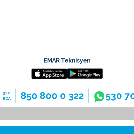
EMAR Teknisyen
0
850 800 0 322
530 7
322
ECA