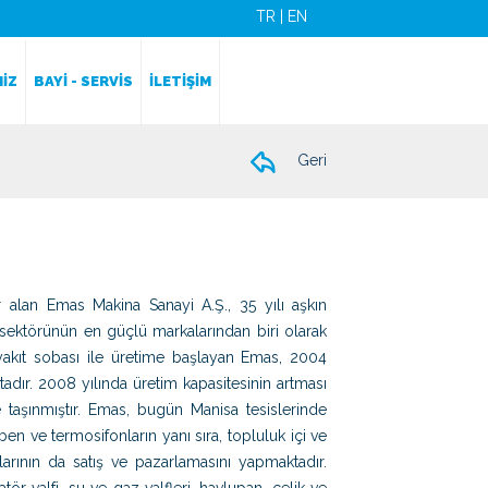
TR
|
EN
İZ
BAYİ - SERVİS
İLETİŞİM
Geri
r alan Emas Makina Sanayi A.Ş., 35 yılı aşkın
i sektörünün en güçlü markalarından biri olarak
 yakıt sobası ile üretime başlayan Emas, 2004
adır. 2008 yılında üretim kapasitesinin artması
 taşınmıştır. Emas, bugün Manisa tesislerinde
ofben ve termosifonların yanı sıra, topluluk içi ve
larının da satış ve pazarlamasını yapmaktadır.