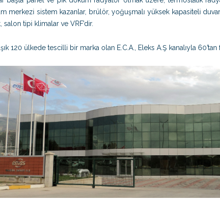
ar başta panel ve pik döküm radyatör olmak üzere; termostatik radyatö
m merkezi sistem kazanlar, brülör, yoğuşmalı yüksek kapasiteli duvar 
, salon tipi klimalar ve VRF’dir.
şık 120 ülkede tescilli bir marka olan E.C.A., Eleks A.Ş kanalıyla 60’tan