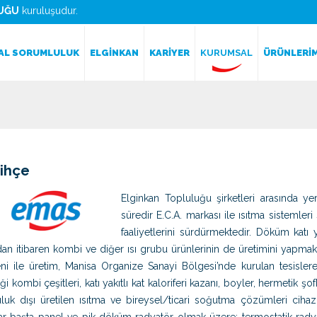
UĞU
kuruluşudur.
AL SORUMLULUK
ELGİNKAN
KARİYER
KURUMSAL
ÜRÜNLERİM
ihçe
Elginkan Topluluğu şirketleri arasında ye
süredir E.C.A. markası ile ısıtma sistemler
faaliyetlerini sürdürmektedir. Döküm katı
dan itibaren kombi ve diğer ısı grubu ürünlerinin de üretimini yapmakt
ni ile üretim, Manisa Organize Sanayi Bölgesi’nde kurulan tesislere
iği kombi çeşitleri, katı yakıtlı kat kaloriferi kazanı, boyler, hermetik ş
uluk dışı üretilen ısıtma ve bireysel/ticari soğutma çözümleri cihaz