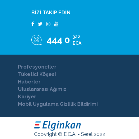
BİZİ TAKİP EDİN
322
444 0
ECA
Profesyoneller
Tüketici Köşesi
Haberler
Uluslararası Ağımız
Kariyer
Mobil Uygulama Gizlilik Bildirimi
Copyright © E.C.A. - Serel 2022