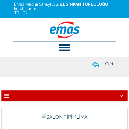
Emas Makina Sanayi A.Ş.
ELGİNKAN TOPLULUĞU
kuruluşudur.
TR
|
EN
Geri
Hafif Ticari Klimalar