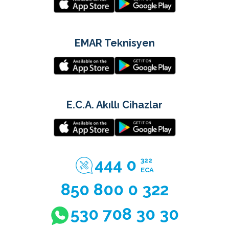
EMAR Teknisyen
E.C.A. Akıllı Cihazlar
444 0
322
ECA
850 800 0 322
530 708 30 30