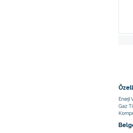
Özell
Enerji V
Gaz Ti
Kompre
Belg