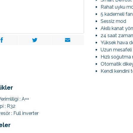
Rahat uyku m
5 kademeli fan 
Sessiz mod
Akıllı kanat yö
24 saat zamanl
Yüksek hava de
Uzun mesafeli
Hızlı soğutma
Otomatik dikey
Kendi kendini 
ikler
erimliliği : A++
pi : R32
sör : Full inverter
eler