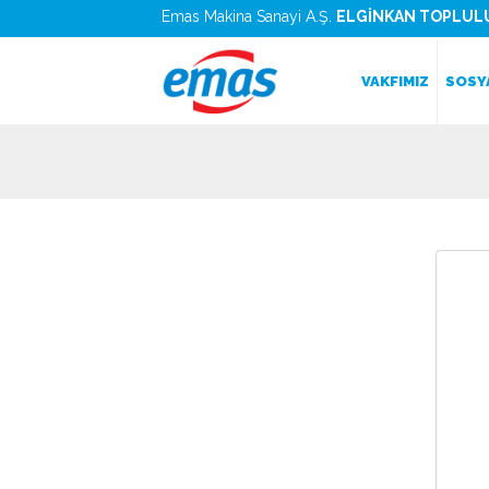
Emas Makina Sanayi A.Ş.
ELGİNKAN TOPLUL
VAKFIMIZ
SOSY