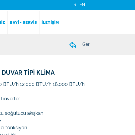
TR
|
EN
MİZ
BAYİ - SERVİS
İLETİŞİM
Geri
 DUVAR TİPİ KLİMA
00 BTU/h 12.000 BTU/h 18.000 BTU/h
H
l inverter
tu soğutucu akışkan
e
ci fonksiyon
özelliği