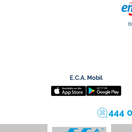
B
E.C.A. Mobil
444 