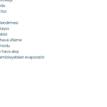
odu
hızı
nlendirmesi
ayıcı
bisi
 hava üfleme
 modu
 hava akışı
temizleyebilen evaporatör