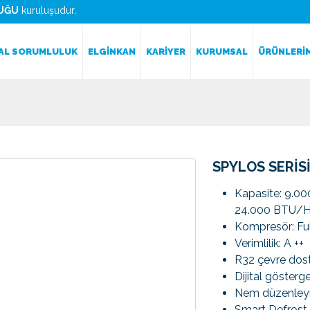
UĞU
kuruluşudur.
AL SORUMLULUK
ELGİNKAN
KARİYER
KURUMSAL
ÜRÜNLERİ
SPYLOS SERİSİ
Kapasite: 9.0
24.000 BTU/
Kompresör: Ful
Verimlilik: A ++
R32 çevre dos
Dijital gösterg
Nem düzenleyi
Smart Defrost 