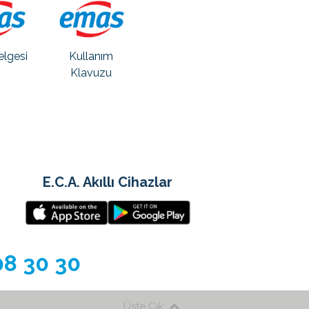
elgesi
Kullanım
Klavuzu
E.C.A. Akıllı Cihazlar
08 30 30
Üste Çık