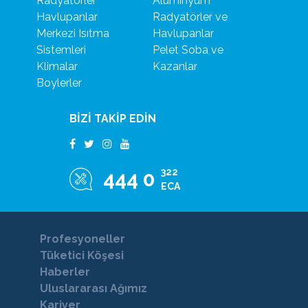
Radyatörler
Alüminyum
Havlupanlar
Radyatörler ve
Merkezi Isıtma
Havlupanlar
Sistemleri
Pelet Soba ve
Klimalar
Kazanlar
Boylerler
BİZİ TAKİP EDİN
322
444 0
ECA
Profesyoneller
Tüketici Köşesi
Haberler
Uluslararası Ağımız
Kariyer