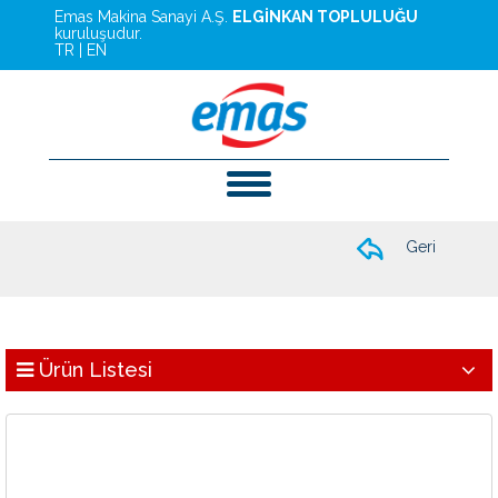
Emas Makina Sanayi A.Ş.
ELGİNKAN TOPLULUĞU
kuruluşudur.
TR
|
EN
Geri
Ürün Listesi