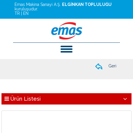
Emas Makina Sanayi A.Ş.
ELGİNKAN TOPLULUĞU
kuruluşudur.
TR
|
EN
Geri
Ürün Listesi