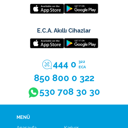
E.C.A. Akıllı Cihazlar
444 0
322
ECA
850 800 0 322
530 708 30 30
MENÜ
Anasayfa
Kariyer