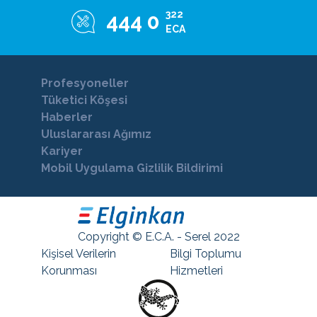
322
444 0
ECA
Profesyoneller
Tüketici Köşesi
Haberler
Uluslararası Ağımız
Kariyer
Mobil Uygulama Gizlilik Bildirimi
Copyright © E.C.A. - Serel 2022
Kişisel Verilerin
Bilgi Toplumu
Korunması
Hizmetleri