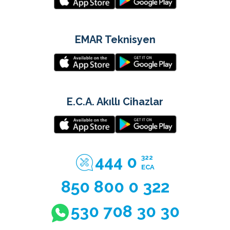
EMAR Teknisyen
E.C.A. Akıllı Cihazlar
444 0
322
ECA
850 800 0 322
530 708 30 30