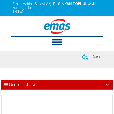
Emas Makina Sanayi A.Ş.
ELGİNKAN TOPLULUĞU
kuruluşudur.
TR
|
EN
Geri
Ürün Listesi