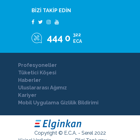
BİZİ TAKİP EDİN
322
444 0
ECA
Profesyoneller
Tüketici Köşesi
Haberler
Uluslararası Ağımız
Kariyer
Mobil Uygulama Gizlilik Bildirimi
Copyright © E.C.A. - Serel 2022