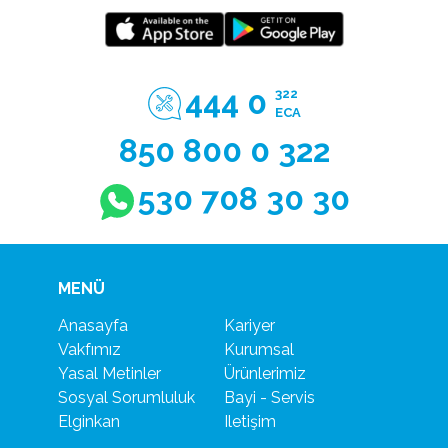
444 0
322
ECA
850 800 0 322
530 708 30 30
MENÜ
Anasayfa
Kariyer
Vakfımız
Kurumsal
Yasal Metinler
Ürünlerimiz
Sosyal Sorumluluk
Bayi - Servis
Elginkan
Iletişim