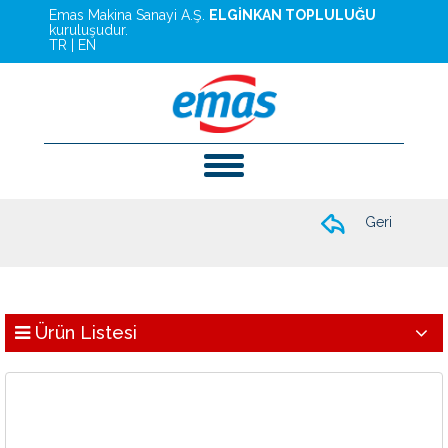
Emas Makina Sanayi A.Ş.
ELGİNKAN TOPLULUĞU
kuruluşudur.
TR
|
EN
Geri
Ürün Listesi