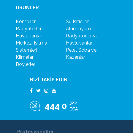
ÜRÜNLER
Kombiler
Su Isıtıcıları
Radyatörler
Alüminyum
Havlupanlar
Radyatörler ve
Merkezi Isıtma
Havlupanlar
Sistemleri
Pelet Soba ve
Klimalar
Kazanlar
Boylerler
BİZİ TAKİP EDİN
322
444 0
ECA
Profesyoneller