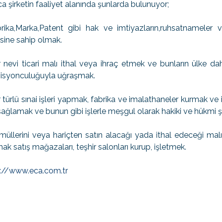
ca şirketin faaliyet alanında şunlarda bulunuyor;
rika,Marka,Patent gibi hak ve imtiyazların,ruhsatnameler ve
sine sahip olmak.
 nevi ticari malı ithal veya ihraç etmek ve bunların ülke dah
isyonculuğuyla uğraşmak.
 türlü sınai işleri yapmak, fabrika ve imalathaneler kurmak ve 
sağlamak ve bunun gibi işlerle meşgul olarak hakiki ve hükmi şa
üllerini veya hariçten satın alacağı yada ithal edeceği mal
ak satış mağazaları, teşhir salonları kurup, işletmek.
p://www.eca.com.tr