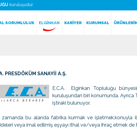
UĞU
kuruluşudur.
AL SORUMLULUK
ELGİNKAN
KARİYER
KURUMSAL
ÜRÜNLERİM
.A. PRESDÖKÜM SANAYİİ A.Ş.
E.C.A. Elginkan Topluluğu bünyesi
kuruluşundan biri konumunda. Ayrıca T
iştiraki bulunuyor.
 zamanda bu alanda fabrika kurmak ve işletmek,konuyla il
eleri veya imal edilmiş eşyayı ithal ve/veya ihraç etmek de fa