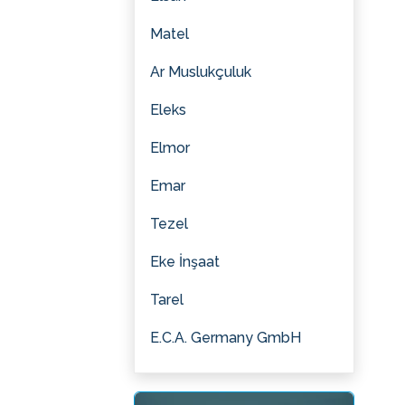
Matel
Ar Muslukçuluk
Eleks
Elmor
Emar
Tezel
Eke İnşaat
Tarel
E.C.A. Germany GmbH