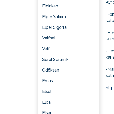
Ayrı
Elginkan
-Fab
Elper Yatırım
kafe
Elper Sigorta
-Her
Valfsel
kom
Valf
-Her
kar 
Serel Seramik
-Mam
Odöksan
satm
Emas
htt
Elsel
Elba
Elsan