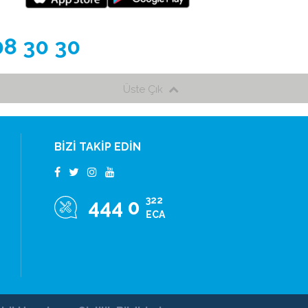
08 30 30
Üste Çık
BİZİ TAKİP EDİN
322
444 0
ECA