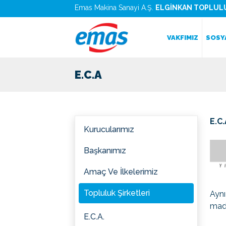
Emas Makina Sanayi A.Ş.
ELGİNKAN TOPLUL
VAKFIMIZ
SOSY
E.C.A
E.C
Kurucularımız
Başkanımız
Amaç Ve İlkelerimiz
Topluluk Şirketleri
Aynı
madd
E.C.A.