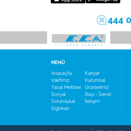
444 
MENÜ
Anasayfa
Kariyer
Vakfımız
Kurumsal
Yasal Metinler
Ürünlerimiz
Sosyal
Bayi - Servis
Sorumluluk
Iletişim
Elginkan