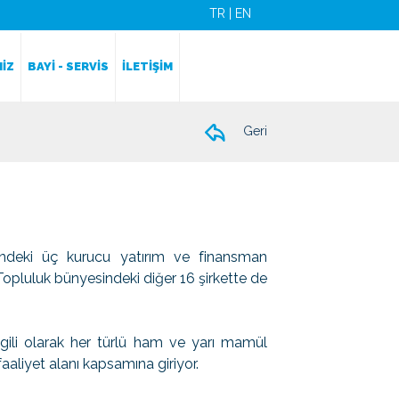
TR
|
EN
İZ
BAYİ - SERVİS
İLETİŞİM
Geri
ndeki üç kurucu yatırım ve finansman
opluluk bünyesindeki diğer 16 şirkette de
gili olarak her türlü ham ve yarı mamül
aliyet alanı kapsamına giriyor.