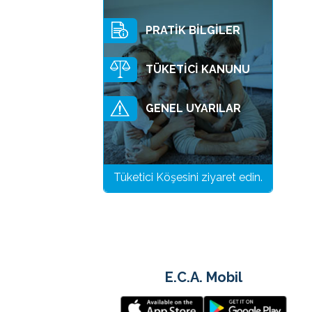
PRATİK BİLGİLER
TÜKETİCİ KANUNU
GENEL UYARILAR
Tüketici Köşesini ziyaret edin.
E.C.A. Mobil