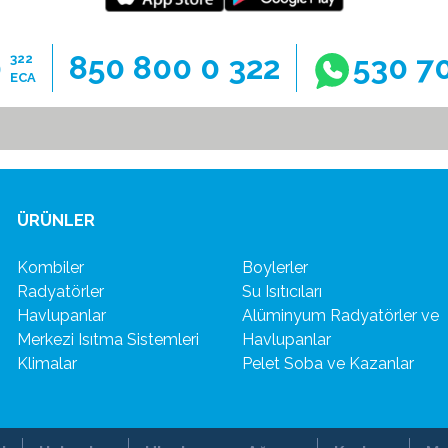
0
850 800 0 322
530 7
322
ECA
ÜRÜNLER
Kombiler
Boylerler
Radyatörler
Su Isıtıcıları
Havlupanlar
Alüminyum Radyatörler ve
Merkezi Isıtma Sistemleri
Havlupanlar
Klimalar
Pelet Soba ve Kazanlar