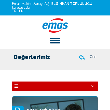
Emas Makina Sanayi A.Ş.
ELGİNKAN TOPLULUĞU
kuruluşudur.
TR
|
EN
Değerlerimiz
Geri
Tarihçe
Misyon - Vizyon