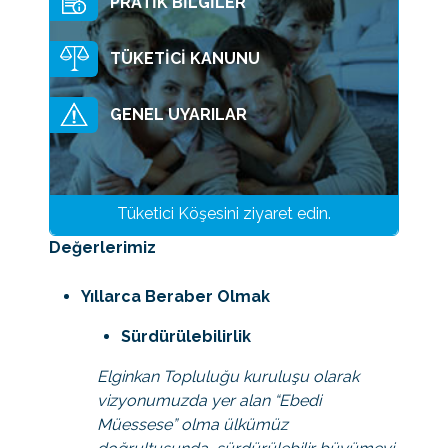
PRATİK BİLGİLER
Amaç Ve İlkelerimiz
TÜKETİCİ KANUNU
Politikalarımız
Etik Kurallarımız
GENEL UYARILAR
Değerlerimiz
Sertifikalar
Tüketici Köşesini ziyaret edin.
Çevre Politikası
Değerlerimiz
İSG Politikası
Yıllarca Beraber Olmak
Kalite Politikası
Sürdürülebilirlik
Elginkan Topluluğu kuruluşu olarak
vizyonumuzda yer alan “Ebedi
Müessese” olma ülkümüz