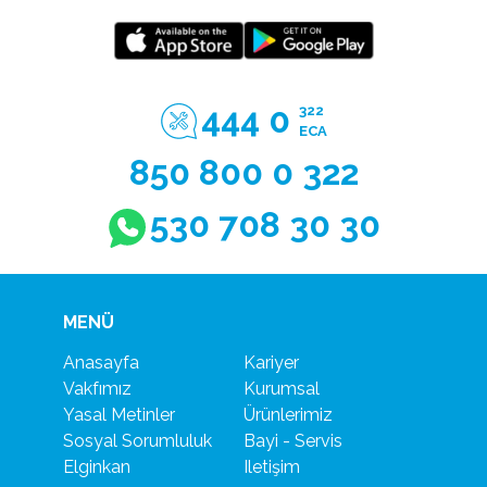
444 0
322
ECA
850 800 0 322
530 708 30 30
MENÜ
Anasayfa
Kariyer
Vakfımız
Kurumsal
Yasal Metinler
Ürünlerimiz
Sosyal Sorumluluk
Bayi - Servis
Elginkan
Iletişim