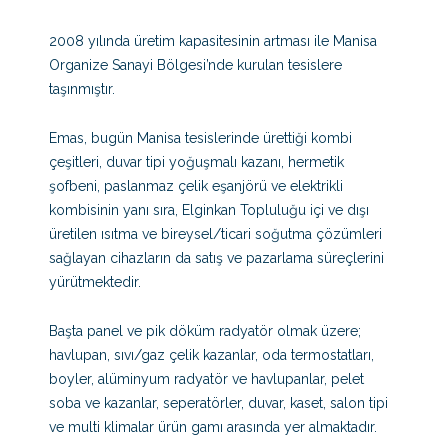
Emas
2008 yılında üretim kapasitesinin artması ile Manisa
Elsel
Organize Sanayi Bölgesi’nde kurulan tesislere
Elba
taşınmıştır.
Elsan
Emas, bugün Manisa tesislerinde ürettiği kombi
çeşitleri, duvar tipi yoğuşmalı kazanı, hermetik
Matel
şofbeni, paslanmaz çelik eşanjörü ve elektrikli
kombisinin yanı sıra, Elginkan Topluluğu içi ve dışı
Ar Muslukçuluk
üretilen ısıtma ve bireysel/ticari soğutma çözümleri
Eleks
sağlayan cihazların da satış ve pazarlama süreçlerini
yürütmektedir.
Elmor
Başta panel ve pik döküm radyatör olmak üzere;
Emar
havlupan, sıvı/gaz çelik kazanlar, oda termostatları,
boyler, alüminyum radyatör ve havlupanlar, pelet
Tezel
soba ve kazanlar, seperatörler, duvar, kaset, salon tipi
Eke İnşaat
ve multi klimalar ürün gamı arasında yer almaktadır.