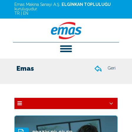
Emas Makina Sanayi A.Ş.
ELGİNKAN TOPLULUĞU
kuruluşudur.
TR
|
EN
Emas
Geri
Kurucularımız
Başkanımız