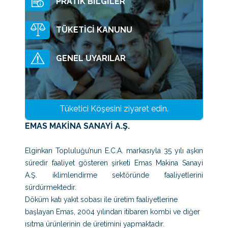
PRATİK BİLGİLER
Amaç Ve İlkelerimiz
TÜKETİCİ KANUNU
Topluluk Şirketleri
GENEL UYARILAR
E.C.A.
Elginkan
Elper Yatırım
Tüketici Köşesini ziyaret edin.
Elper Sigorta
EMAS MAKİNA SANAYİ A.Ş.
Valfsel
Elginkan Topluluğu’nun E.C.A. markasıyla 35 yılı aşkın
süredir faaliyet gösteren şirketi Emas Makina Sanayi
Valf
A.Ş. iklimlendirme sektöründe faaliyetlerini
Serel Seramik
sürdürmektedir.
Döküm katı yakıt sobası ile üretim faaliyetlerine
Odöksan
başlayan Emas, 2004 yılından itibaren kombi ve diğer
ısıtma ürünlerinin de üretimini yapmaktadır.