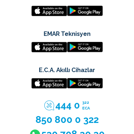
EMAR Teknisyen
E.C.A. Akıllı Cihazlar
444 0
322
ECA
850 800 0 322
530 708 30 30