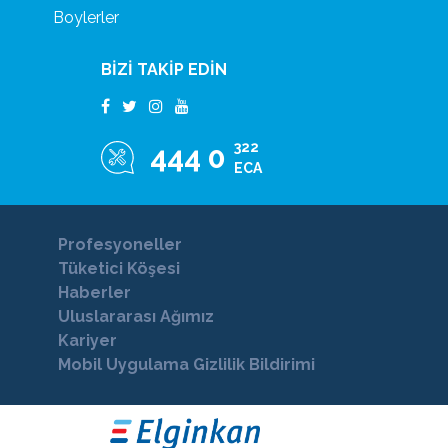
Boylerler
BİZİ TAKİP EDİN
322
444 0
ECA
Profesyoneller
Tüketici Köşesi
Haberler
Uluslararası Ağımız
Kariyer
Mobil Uygulama Gizlilik Bildirimi