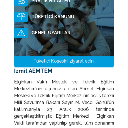
PRATİK BİLGİLER
Eğitim Merkezleri
Manisa ÜEMTEM
TÜKETİCİ KANUNU
İzmit AEMTEM
GENEL UYARILAR
Elginkan Okulları
Cahit Elginkan And. Lisesi
Burslar
İTÜ Ekrem Elginkan Lisesi
Bilim, Kültür, Teknoloji
Tüketici Köşesini ziyaret edin.
Ümraniye Vakıf Anasınıfları
İzmit AEMTEM
Ödüller
Sürdürülebilirlik
ECA Elginkan Anadolu Lisesi
Elginkan Vakfı Mesleki ve Teknik Eğitim
Öğrenci Proje Yarışmaları
Çevre Dostu Ürünlerimiz
ECA Elginkan İÖO
Merkezleri'nin üçüncüsü olan Ahmet Elginkan
ODTÜ
Ümmehan Elginkan Kız Yurdu
Mesleki ve Teknik Eğitim Merkezi'nin açılış töreni
Yayın Destekleme
Eco Technology
Milli Savunma Bakanı Sayın M. Vecdi Gönül'ün
Boğaziçi Üniversitesi
Kandilli Rasathanesi
Diğer Etkinlikler
katılımlarıyla 23 Aralık 2006 tarihinde
Ege Üniversitesi
The Minds I
gerçekleştirilmiştir. Eğitim Merkezi Elginkan
Türk Dili Ve Edebiyatı Kurultayı
Vakfı tarafından yaptırılıp gerekli tüm donanımı
İstanbul Teknik Üniversitesi
BÜ Kitap Basımı
Türk Müziği Günleri