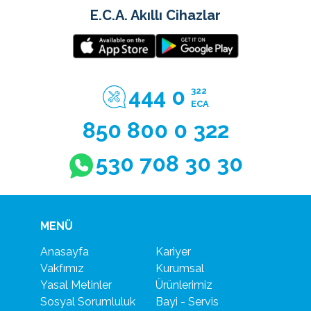
E.C.A. Akıllı Cihazlar
444 0
322
ECA
850 800 0 322
530 708 30 30
MENÜ
Anasayfa
Kariyer
Vakfımız
Kurumsal
Yasal Metinler
Ürünlerimiz
Sosyal Sorumluluk
Bayi - Servis