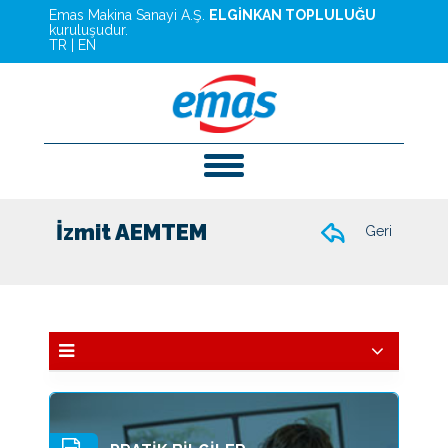
Emas Makina Sanayi A.Ş.
ELGİNKAN TOPLULUĞU
kuruluşudur.
TR
|
EN
İzmit AEMTEM
Geri
Eğitim
Hizmet Ve Yatırımlar