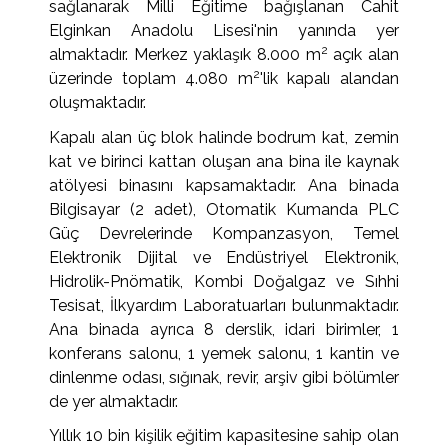
sağlanarak Milli Eğitime bağışlanan Cahit
Yıldız Teknik Üniversitesi
Cumhuriyet Dönemi Türk Kültürü
Elginkan Anadolu Lisesi'nin yanında yer
2
almaktadır. Merkez yaklaşık 8.000 m
açık alan
Osmanlıca El Yazısı
2
üzerinde toplam 4.080 m
'lik kapalı alandan
oluşmaktadır.
Kapalı alan üç blok halinde bodrum kat, zemin
kat ve birinci kattan oluşan ana bina ile kaynak
atölyesi binasını kapsamaktadır. Ana binada
Bilgisayar (2 adet), Otomatik Kumanda PLC
Güç Devrelerinde Kompanzasyon, Temel
Elektronik Dijital ve Endüstriyel Elektronik,
Hidrolik-Pnömatik, Kombi Doğalgaz ve Sıhhi
Tesisat, İlkyardım Laboratuarları bulunmaktadır.
Ana binada ayrıca 8 derslik, idari birimler, 1
konferans salonu, 1 yemek salonu, 1 kantin ve
dinlenme odası, sığınak, revir, arşiv gibi bölümler
de yer almaktadır.
Yıllık 10 bin kişilik eğitim kapasitesine sahip olan