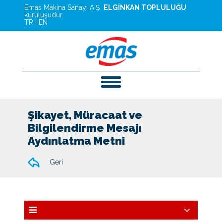
Emas Makina Sanayi A.Ş.
ELGİNKAN TOPLULUĞU
kuruluşudur.
TR
|
EN
Şikayet, Müracaat ve
Bilgilendirme Mesajı
Aydınlatma Metni
Geri