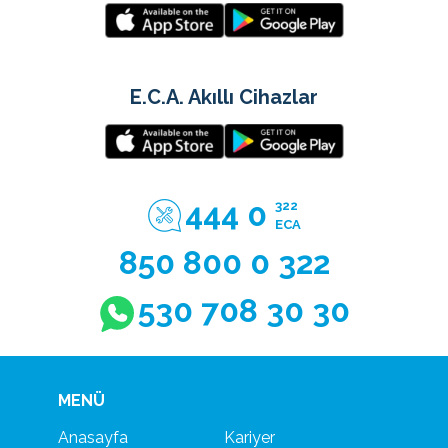
E.C.A. Akıllı Cihazlar
444 0
322
ECA
850 800 0 322
530 708 30 30
MENÜ
Anasayfa
Kariyer