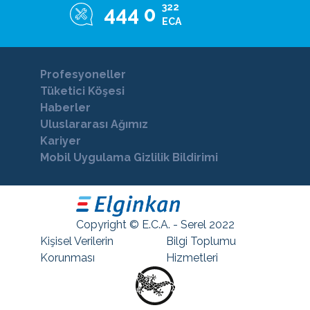
322
444 0
ECA
Profesyoneller
Tüketici Köşesi
Haberler
Uluslararası Ağımız
Kariyer
Mobil Uygulama Gizlilik Bildirimi
Copyright © E.C.A. - Serel 2022
Kişisel Verilerin
Bilgi Toplumu
Korunması
Hizmetleri