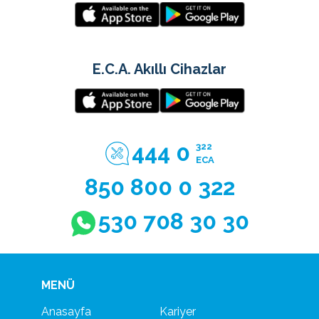
E.C.A. Akıllı Cihazlar
444 0
322
ECA
850 800 0 322
530 708 30 30
MENÜ
Anasayfa
Kariyer