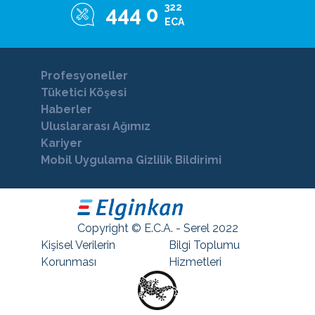
322
444 0
ECA
Profesyoneller
Tüketici Köşesi
Haberler
Uluslararası Ağımız
Kariyer
Mobil Uygulama Gizlilik Bildirimi
Copyright © E.C.A. - Serel 2022
Kişisel Verilerin
Bilgi Toplumu
Korunması
Hizmetleri